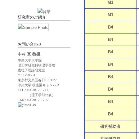
M1
M1
研究室のご紹介
B4
B4
お問い合わせ
B4
中村 真 教授
中央大学大学院
B4
理工学研究科物理学専攻
素粒子理論研究室
〒112-8551
B4
東京都文京区春日1-13-27
中央大学 後楽園キャンパス
B4
TEL：03-3817-1711
（理工学部代表）
FAX：03-3817-1792
B4
B4
研究補助者
共同研究員