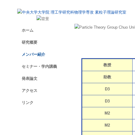
内
容
を
ス
ホーム
キ
ッ
研究概要
プ
メンバー紹介（2025年度）
メンバー紹介
教授
セミナー・学内講義
助教
発表論文
D3
アクセス
D3
リンク
M2
M2